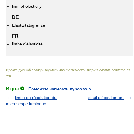
limit of elasticity
DE
Elastizitätsgrenze
FR
limite d'élasticité
Франко-русский словарь нормативно-технической терминологии
.
academic.ru
.
2015
.
Игры ⚽
Поможем написать курсовую
limite de résolution du
seuil d'ècoulement
microscope lumineux