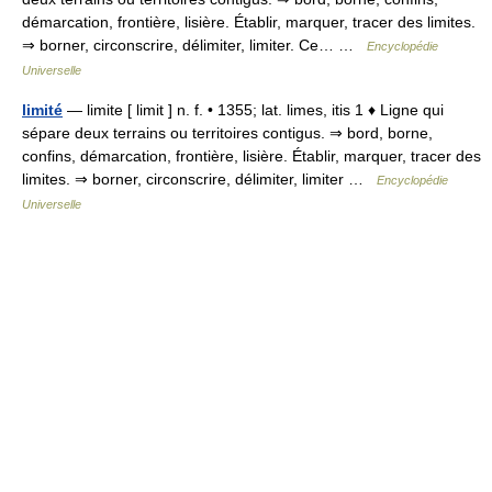
démarcation, frontière, lisière. Établir, marquer, tracer des limites.
⇒ borner, circonscrire, délimiter, limiter. Ce… …
Encyclopédie
Universelle
limité
— limite [ limit ] n. f. • 1355; lat. limes, itis 1 ♦ Ligne qui
sépare deux terrains ou territoires contigus. ⇒ bord, borne,
confins, démarcation, frontière, lisière. Établir, marquer, tracer des
limites. ⇒ borner, circonscrire, délimiter, limiter …
Encyclopédie
Universelle