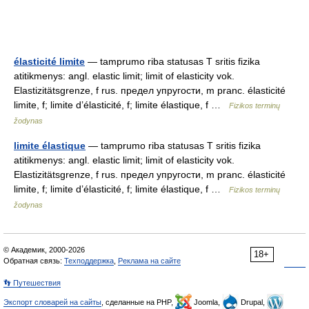
élasticité limite
— tamprumo riba statusas T sritis fizika
atitikmenys: angl. elastic limit; limit of elasticity vok.
Elastizitätsgrenze, f rus. предел упругости, m pranc. élasticité
limite, f; limite d’élasticité, f; limite élastique, f …
Fizikos terminų
žodynas
limite élastique
— tamprumo riba statusas T sritis fizika
atitikmenys: angl. elastic limit; limit of elasticity vok.
Elastizitätsgrenze, f rus. предел упругости, m pranc. élasticité
limite, f; limite d’élasticité, f; limite élastique, f …
Fizikos terminų
žodynas
© Академик, 2000-2026
18+
Обратная связь:
Техподдержка
,
Реклама на сайте
👣 Путешествия
Экспорт словарей на сайты
, сделанные на PHP,
Joomla,
Drupal,