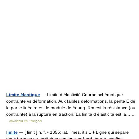
Limite élastique
— Limite d élasticité Courbe schématique
contrainte vs déformation. Aux faibles déformations, la pente E de
la partie linéaire est le module de Young. Rm est la résistance (ou
contrainte) à la rupture en traction. La limite d élasticité est la… …
Wikipédia en Français
limite
— [ limit ] n. f. • 1355; lat. limes, itis 1 ♦ Ligne qui sépare
deux terrains ou territoires contigus. ⇒ bord, borne, confins,