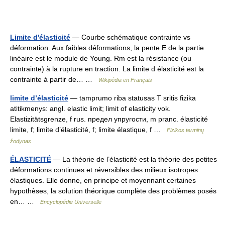
Limite d'élasticité
— Courbe schématique contrainte vs
déformation. Aux faibles déformations, la pente E de la partie
linéaire est le module de Young. Rm est la résistance (ou
contrainte) à la rupture en traction. La limite d élasticité est la
contrainte à partir de… …
Wikipédia en Français
limite d’élasticité
— tamprumo riba statusas T sritis fizika
atitikmenys: angl. elastic limit; limit of elasticity vok.
Elastizitätsgrenze, f rus. предел упругости, m pranc. élasticité
limite, f; limite d’élasticité, f; limite élastique, f …
Fizikos terminų
žodynas
ÉLASTICITÉ
— La théorie de l’élasticité est la théorie des petites
déformations continues et réversibles des milieux isotropes
élastiques. Elle donne, en principe et moyennant certaines
hypothèses, la solution théorique complète des problèmes posés
en… …
Encyclopédie Universelle